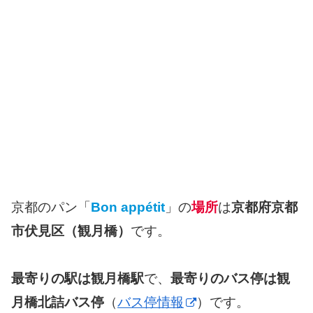
京都のパン「
Bon appétit
」の
場所
は
京都府京都
市伏見区（観月橋）
です。
最寄りの駅は観月橋駅
で、
最寄りのバス停は観
月橋北詰バス停
（
バス停情報
）です。