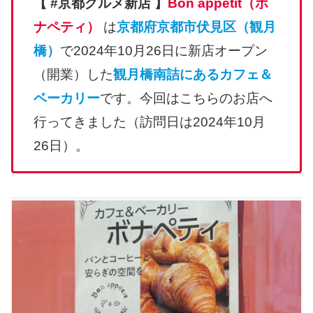
【 #京都グルメ新店 】
Bon appétit（ボ
ナペティ）
は
京都府京都市伏見区（観月
橋）
で2024年10月26日に新店オープン
（開業）した
観月橋南詰にあるカフェ＆
ベーカリー
です。今回はこちらのお店へ
行ってきました（訪問日は2024年10月
26日）。