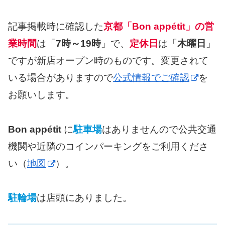
記事掲載時に確認した
京都「Bon appétit」の営
業時間
は「
7時～19時
」で、
定休日
は「
木曜日
」
ですが新店オープン時のものです。変更されて
いる場合がありますので
公式情報でご確認
を
お願いします。
Bon appétit
に
駐車場
はありませんので公共交通
機関や近隣のコインパーキングをご利用くださ
い（
地図
）。
駐輪場
は店頭にありました。