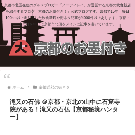
京都市北区在住のグルメブロガー「ノーディレイ」が運営する京都の飲食新店
を紹介するブログ「京都のお墨付き！」公式ブログです。京都で15年、毎日
100km以上走り探した飲食新店や街ネタ記事が4000件以上あります。京都・
上七軒を中心に京都市北側をメインに記事を書いています。
ホーム
京都近郊の街ネタ
滝又の石佛 ＠京都・京北の山中に石窟寺
院がある！滝又の石仏【京都秘境ハンタ
ー】