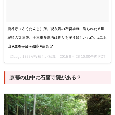
鹿谷寺（ろくたんじ）跡。凝灰岩の石切場跡に造られた８世
紀頃の寺院跡。十三重多層塔は周りを掘り残したもの。#二上
山 #鹿谷寺跡 #遺跡 #奈良
@bagel1955が投稿した写真 –
2015 8月 28 10:00午後 PDT
京都の山中に石窟寺院がある？