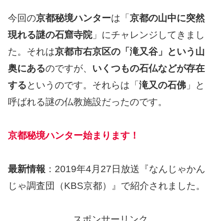
今回の
京都秘境ハンター
は「
京都の山中に突然
現れる謎の石窟寺院
」にチャレンジしてきまし
た。それは
京都市右京区の「滝又谷」という山
奥にある
のですが、
いくつもの石仏などが存在
する
というのです。それらは「
滝又の石佛
」と
呼ばれる謎の仏教施設だったのです。
京都秘境ハンター始まります！
最新情報
：2019年4月27日放送『なんじゃかん
じゃ調査団（KBS京都）』で紹介されました。
スポンサーリンク