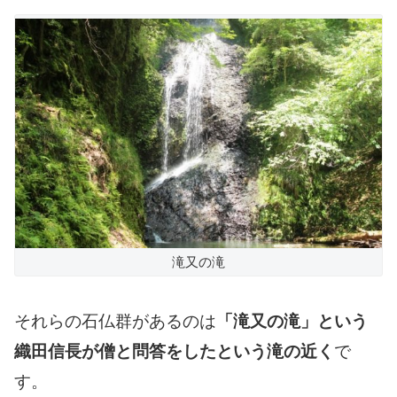
滝又の滝
それらの石仏群があるのは
「滝又の滝」という
織田信長が僧と問答をしたという滝の近く
で
す。