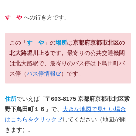
すゞや
への行き方です。
この「
すゞや
」の
場所
は
京都府京都市北区の
北大路堀川上る
です。最寄りの公共交通機関
は北大路駅で、最寄りのバス停は下鳥田町バ
ス停（
バス停情報
）です。
住所
でいえば「
〒603-8175 京都府京都市北区紫
野下鳥田町１６
」で、
大きな地図で見たい場合
はこちらをクリック
してください（地図が開
きます）。