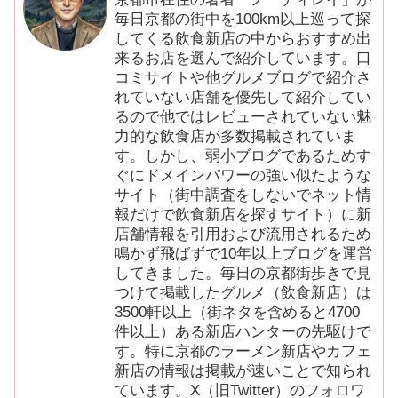
毎日京都の街中を100km以上巡って探
してくる飲食新店の中からおすすめ出
来るお店を選んで紹介しています。口
コミサイトや他グルメブログで紹介さ
れていない店舗を優先して紹介してい
るので他ではレビューされていない魅
力的な飲食店が多数掲載されていま
す。しかし、弱小ブログであるためす
ぐにドメインパワーの強い似たような
サイト（街中調査をしないでネット情
報だけで飲食新店を探すサイト）に新
店舗情報を引用および流用されるため
鳴かず飛ばずで10年以上ブログを運営
してきました。毎日の京都街歩きで見
つけて掲載したグルメ（飲食新店）は
3500軒以上（街ネタを含めると4700
件以上）ある新店ハンターの先駆けで
す。特に京都のラーメン新店やカフェ
新店の情報は掲載が速いことで知られ
ています。X（旧Twitter）のフォロワ