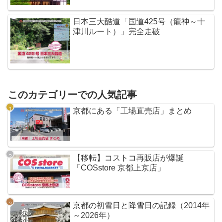
日本三大酷道「国道425号（龍神～十
津川ルート）」完全走破
このカテゴリーでの人気記事
京都にある「工場直売店」まとめ
【移転】コストコ再販店が爆誕
「COSstore 京都上京店」
京都の初雪日と降雪日の記録（2014年
～2026年）