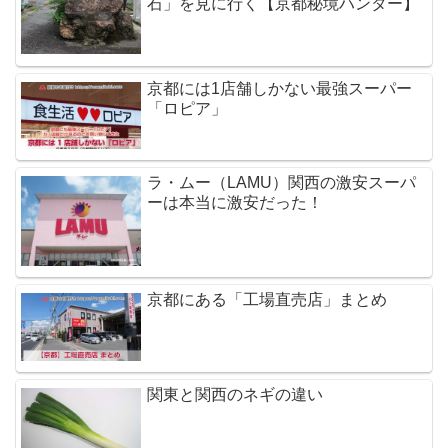
石」を見に行く【京都秘境ハンター】
京都には1店舗しかない最強スーパー
「ロピア」
ラ・ムー（LAMU）関西の激安スーパ
ーは本当に激安だった！
京都にある「工場直売店」まとめ
関東と関西のネギの違い