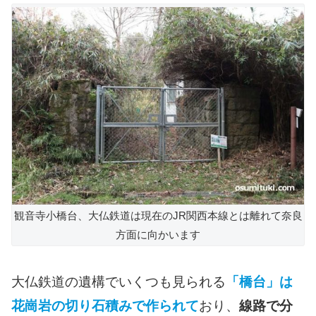
観音寺小橋台、大仏鉄道は現在のJR関西本線とは離れて奈良
方面に向かいます
大仏鉄道の遺構でいくつも見られる
「橋台」は
花崗岩の切り石積みで作られて
おり、
線路で分