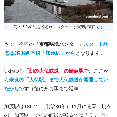
幻の大仏鉄道を巡る旅、スタートは加茂駅東口です
さて、今回の『
京都秘境ハンター
』
スタート地
点はJR関西本線「加茂駅」から
となります。
いわゆる
「幻の大仏鉄道」の始点駅
で、ここか
ら
奈良の「大仏駅」まで大仏鉄道が開通してい
たから
です（後に奈良駅まで延伸）。
加茂駅は1897年（明治30年）11月に開業、現在
の「加茂駅」でその面影が残るのは「ランプ小