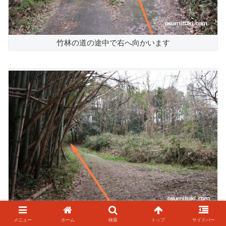
竹林の道の途中で右へ向かいます
ハイキングコースになっているので車では通れない細い道が
メニュー
ホーム
検索
トップ
サイドバー