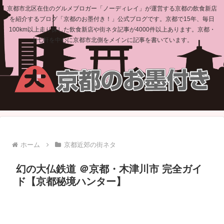
京都市北区在住のグルメブロガー「ノーディレイ」が運営する京都の飲食新店
を紹介するブログ「京都のお墨付き！」公式ブログです。京都で15年、毎日
100km以上走り探した飲食新店や街ネタ記事が4000件以上あります。京都・
上七軒を中心に京都市北側をメインに記事を書いています。
ホーム
京都近郊の街ネタ
幻の大仏鉄道 ＠京都・木津川市 完全ガイ
ド【京都秘境ハンター】