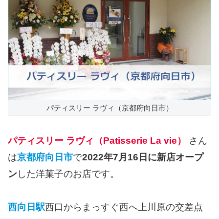
パティスリー ラヴィ（京都府向日市）
パティスリー ラヴィ（Patisserie La vie）
さん
は
京都府向日市
で
2022年7月16日に新店オープ
ン
した洋菓子のお店です。
西向日駅
西口からまっすぐ西へ上川原の交差点