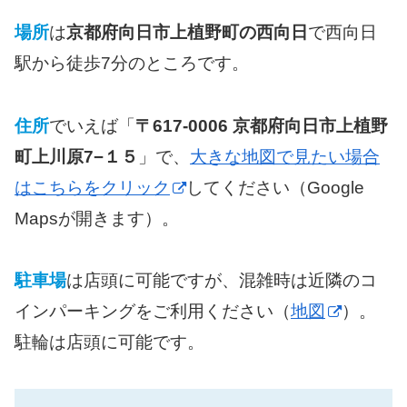
場所
は
京都府向日市上植野町の西向日
で西向日
駅から徒歩7分のところです。
住所
でいえば「
〒617-0006 京都府向日市上植野
町上川原7−１５
」で、
大きな地図で見たい場合
はこちらをクリック
してください（Google
Mapsが開きます）。
駐車場
は店頭に可能ですが、混雑時は近隣のコ
インパーキングをご利用ください（
地図
）。
駐輪は店頭に可能です。