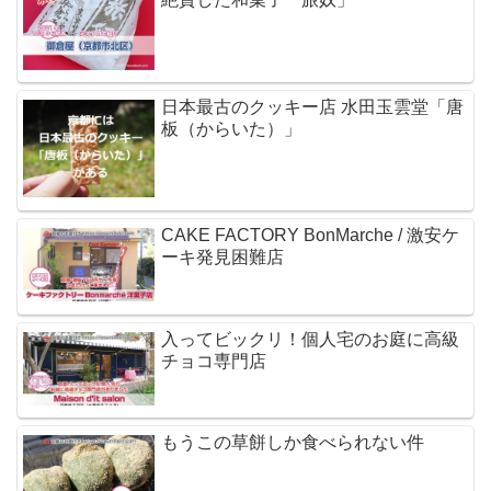
日本最古のクッキー店 水田玉雲堂「唐
板（からいた）」
CAKE FACTORY BonMarche / 激安ケ
ーキ発見困難店
入ってビックリ！個人宅のお庭に高級
チョコ専門店
もうこの草餅しか食べられない件