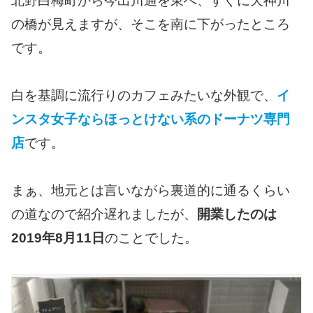
北野白梅町から今出川通を東へ、すぐに天神川
の橋が見えますが、そこを南に下がったところ
です。
白を基調に流行りのカフェみたいな外観で、
イ
ンスタ女子ならほっとけない系のドーナツ専門
店
です。
まぁ、地元とは言いながら裏道的に通るくらい
の道なので紹介遅れましたが、
開業したのは
2019年8月11日
のことでした。