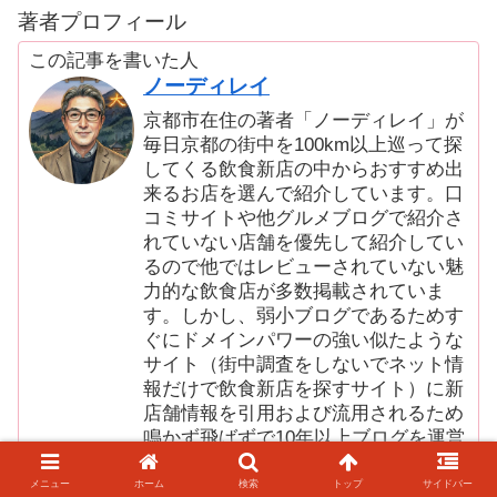
著者プロフィール
この記事を書いた人
ノーディレイ
京都市在住の著者「ノーディレイ」が
毎日京都の街中を100km以上巡って探
してくる飲食新店の中からおすすめ出
来るお店を選んで紹介しています。口
コミサイトや他グルメブログで紹介さ
れていない店舗を優先して紹介してい
るので他ではレビューされていない魅
力的な飲食店が多数掲載されていま
す。しかし、弱小ブログであるためす
ぐにドメインパワーの強い似たような
サイト（街中調査をしないでネット情
報だけで飲食新店を探すサイト）に新
店舗情報を引用および流用されるため
鳴かず飛ばずで10年以上ブログを運営
してきました。毎日の京都街歩きで見
つけて掲載したグルメ（飲食新店）は
メニュー
ホーム
検索
トップ
サイドバー