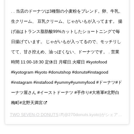
. . 当店のドーナツは3種類の小麦粉をブレンド。卵、牛乳、
生クリーム、 豆乳クリーム、じゃがいもが入ってます。 揚
げ油はトランス脂肪酸99%カットしたショートニングで毎
日揚げています。 じゃがいもが入ってるので、モッチリし
てて、甘さ控えめ、油っぽくない、ドーナツです。 . 営業
時間 11:00-18:30 定休日 月曜日.火曜日 #kyotofood
#kyotogram #kyoto #donutshop #donuts#instagood
#instagram #instafood #yummy#yummyfood #ドーナツ#ド
ーナツ屋さん #イーストドーナツ #手作り#大将軍#北野白
梅町#北野天満宮
TWO SEVEN-O DONUTS
(@270donuts.kyoto)がシェアした投稿 –