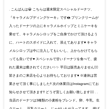
. こんばんは😀 こちらは週末限定スペシャルドーナツ、
『キャラメルプディングケーキ』です🍩 プリンクリームが
入ったドーナツの上にキャラメルホイップとミニケーキを
乗せて、キャラメルシロップをご自身でかけて頂けるよう
に、ハートのスポイドに入れて、添えてあります♥️ キャラ
メルシロップは中に注入してもいいし、上からかけてもら
っても良いです♥️ スペシャルで甘いドーナツを食べて、疲
れた週末は癒されてください✨✨ 平日は販売ありません🙇‍♂️
皆さまのご来店を心よりお待ちしております♥️ ※連休は営
業させて頂く事にしました‼️ 次の休業日はInstagramにてお
知らせさせて頂きます‼️ どうぞ宜しくお願い致します🙇‍♂️ . .
当店のドーナツは3種類の小麦粉をブレンド。卵、牛乳、生
クリーム、 豆乳クリーム、じゃがいもが入ってます。 揚げ