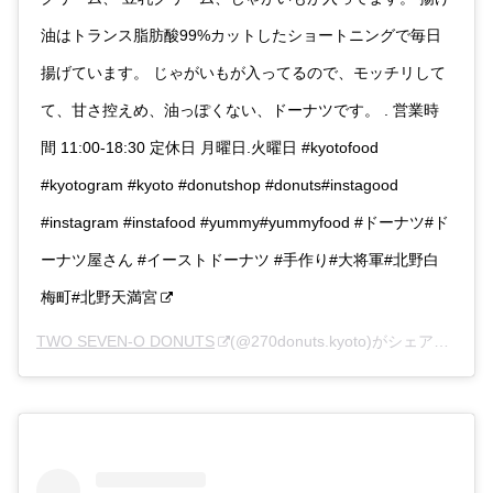
油はトランス脂肪酸99%カットしたショートニングで毎日
揚げています。 じゃがいもが入ってるので、モッチリして
て、甘さ控えめ、油っぽくない、ドーナツです。 . 営業時
間 11:00-18:30 定休日 月曜日.火曜日 #kyotofood
#kyotogram #kyoto #donutshop #donuts#instagood
#instagram #instafood #yummy#yummyfood #ドーナツ#ド
ーナツ屋さん #イーストドーナツ #手作り#大将軍#北野白
梅町#北野天満宮
TWO SEVEN-O DONUTS
(@270donuts.kyoto)がシェアした投稿 –