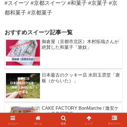
#スイーツ #京都スイーツ #和菓子 #京菓子 #京
都和菓子 #京都菓子
おすすめスイーツ記事一覧
御倉屋（京都市北区）木村拓哉さんが
絶賛した和菓子「旅奴」
日本最古のクッキー店 水田玉雲堂「唐
板（からいた）」
CAKE FACTORY BonMarche / 激安ケ
ーキ発見困難店
メニュー
ホーム
検索
トップ
サイドバー