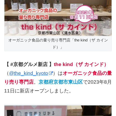
オーガニック食品の量り売り専門店「the kind（ザ カイン
ド）」
【 #京都グルメ新店 】
the kind（ザ カインド）
（
@the_kind_kyoto
）は
オーガニック食品の量
り売り専門店
。
京都府京都市東山区
で2023年8月
11日に新店オープンしました。