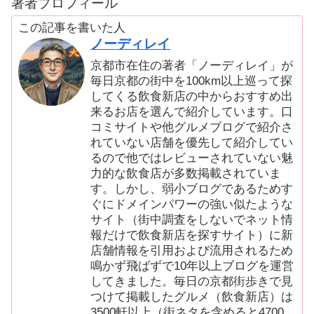
著者プロフィール
この記事を書いた人
ノーディレイ
京都市在住の著者「ノーディレイ」が
毎日京都の街中を100km以上巡って探
してくる飲食新店の中からおすすめ出
来るお店を選んで紹介しています。口
コミサイトや他グルメブログで紹介さ
れていない店舗を優先して紹介してい
るので他ではレビューされていない魅
力的な飲食店が多数掲載されていま
す。しかし、弱小ブログであるためす
ぐにドメインパワーの強い似たような
サイト（街中調査をしないでネット情
報だけで飲食新店を探すサイト）に新
店舗情報を引用および流用されるため
鳴かず飛ばずで10年以上ブログを運営
してきました。毎日の京都街歩きで見
つけて掲載したグルメ（飲食新店）は
3500軒以上（街ネタを含めると4700