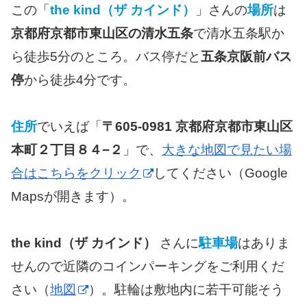
この「
the kind（ザ カインド）
」さんの
場所
は
京都府京都市東山区の清水五条
で清水五条駅か
ら徒歩5分のところ。バス停だと
五条京阪前バス
停
から徒歩4分です。
住所
でいえば「
〒605-0981 京都府京都市東山区
本町２丁目８４−２
」で、
大きな地図で見たい場
合はこちらをクリック
してください（Google
Mapsが開きます）。
the kind（ザ カインド）
さんに
駐車場
はありま
せんので近隣のコインパーキングをご利用くだ
さい（
地図
）。駐輪は敷地内に若干可能そう