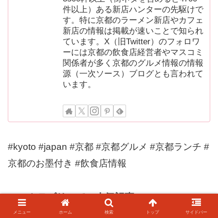
件以上）ある新店ハンターの先駆けで
す。特に京都のラーメン新店やカフェ
新店の情報は掲載が速いことで知られ
ています。X（旧Twitter）のフォロワ
ーには京都の飲食店経営者やマスコミ
関係者が多く京都のグルメ情報の情報
源（一次ソース）ブログとも言われて
います。
#kyoto #japan #京都 #京都グルメ #京都ランチ #
京都のお墨付き #飲食店情報
このカテゴリーでの人気記事
【京都】創作工房Kei - 北区/びっく
メニュー
ホーム
検索
トップ
サイドバー