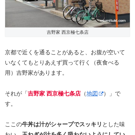
吉野家 西京極七条店
京都で近くを通ることがあると、お腹が空いて
いなくてもとりあえず買って行く（夜食べる
用）吉野家があります。
それが「
吉野家 西京極七条店
（
地図
）」で
す。
ここの
牛丼は汁がシャープでスッキリ
とした味
わい、
玉ねぎが汁を多く吸わないようにしてい