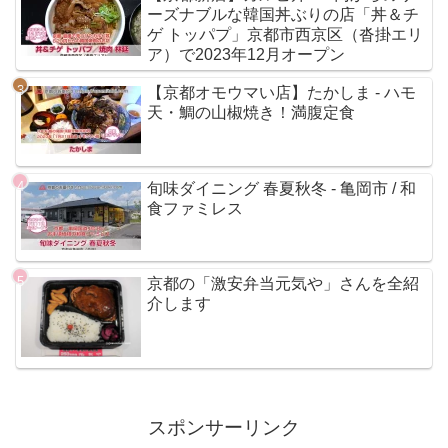
ーズナブルな韓国丼ぶりの店「丼＆チ
ゲ トッパプ」京都市西京区（沓掛エリ
ア）で2023年12月オープン
【京都オモウマい店】たかしま - ハモ
天・鯛の山椒焼き！満腹定食
旬味ダイニング 春夏秋冬 - 亀岡市 / 和
食ファミレス
京都の「激安弁当元気や」さんを全紹
介します
スポンサーリンク