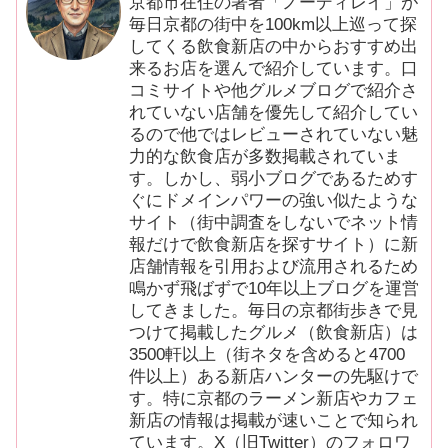
京都市在住の著者「ノーディレイ」が
毎日京都の街中を100km以上巡って探
してくる飲食新店の中からおすすめ出
来るお店を選んで紹介しています。口
コミサイトや他グルメブログで紹介さ
れていない店舗を優先して紹介してい
るので他ではレビューされていない魅
力的な飲食店が多数掲載されていま
す。しかし、弱小ブログであるためす
ぐにドメインパワーの強い似たような
サイト（街中調査をしないでネット情
報だけで飲食新店を探すサイト）に新
店舗情報を引用および流用されるため
鳴かず飛ばずで10年以上ブログを運営
してきました。毎日の京都街歩きで見
つけて掲載したグルメ（飲食新店）は
3500軒以上（街ネタを含めると4700
件以上）ある新店ハンターの先駆けで
す。特に京都のラーメン新店やカフェ
新店の情報は掲載が速いことで知られ
ています。X（旧Twitter）のフォロワ