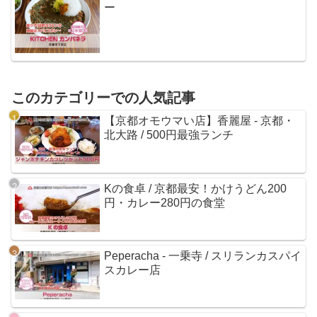
ー
このカテゴリーでの人気記事
【京都オモウマい店】香麗屋 - 京都・
北大路 / 500円最強ランチ
Kの食卓 / 京都最安！かけうどん200
円・カレー280円の食堂
Peperacha - 一乗寺 / スリランカスパイ
スカレー店