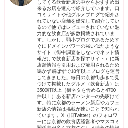
してくる飲食新店の中からおすすめ出
来るお店を選んで紹介しています。口
コミサイトや他グルメブログで紹介さ
れていない店舗を優先して紹介してい
るので他ではレビューされていない魅
力的な飲食店が多数掲載されていま
す。しかし、弱小ブログであるためす
ぐにドメインパワーの強い似たような
サイト（街中調査をしないでネット情
報だけで飲食新店を探すサイト）に新
店舗情報を引用および流用されるため
鳴かず飛ばずで10年以上ブログを運営
してきました。毎日の京都街歩きで見
つけて掲載したグルメ（飲食新店）は
3500軒以上（街ネタを含めると4700
件以上）ある新店ハンターの先駆けで
す。特に京都のラーメン新店やカフェ
新店の情報は掲載が速いことで知られ
ています。X（旧Twitter）のフォロワ
ーには京都の飲食店経営者やマスコミ
関係者が多く京都のグルメ情報の情報