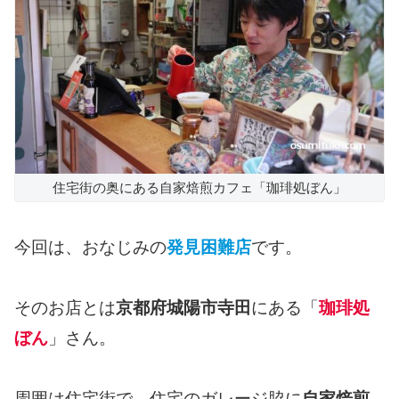
住宅街の奥にある自家焙煎カフェ「珈琲処ぼん」
今回は、おなじみの
発見困難店
です。
そのお店とは
京都府城陽市寺田
にある「
珈琲処
ぼん
」さん。
周囲は住宅街で、住宅のガレージ脇に
自家焙煎