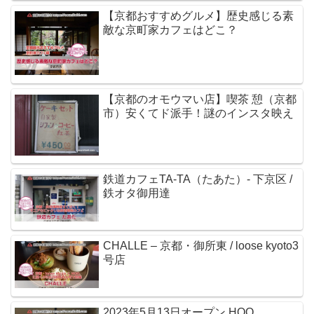
【京都おすすめグルメ】歴史感じる素
敵な京町家カフェはどこ？
【京都のオモウマい店】喫茶 憩（京都
市）安くてド派手！謎のインスタ映え
鉄道カフェTA-TA（たあた）- 下京区 /
鉄オタ御用達
CHALLE – 京都・御所東 / loose kyoto3
号店
2023年5月13日オープン HOO.