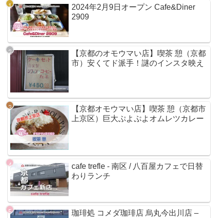
2024年2月9日オープン Cafe&Diner
2909
【京都のオモウマい店】喫茶 憩（京都
市）安くてド派手！謎のインスタ映え
【京都オモウマい店】喫茶 憩（京都市
上京区）巨大ぷよぷよオムレツカレー
cafe trefle - 南区 / 八百屋カフェで日替
わりランチ
珈琲処 コメダ珈琲店 烏丸今出川店 –