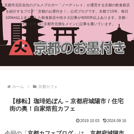
京都市北区在住のグルメブロガー「ノーディレイ」が運営する京都の飲食新店
を紹介するブログ「京都のお墨付き！」公式ブログです。京都で15年、毎日
100km以上走り探した飲食新店や街ネタ記事が4000件以上あります。京都・
上七軒を中心に京都市北側をメインに記事を書いています。
ホーム
京都カフェ
【移転】珈琲処ぼん – 京都府城陽市 / 住宅
街の奥！自家焙煎カフェ
2019.10.03
2024.09.16
今回の「
京都カフェブログ
」は、
京都府城陽市