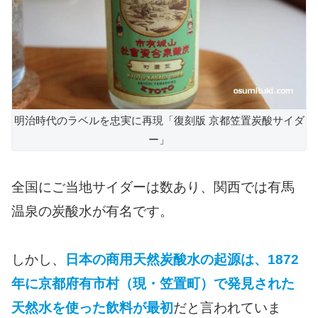
明治時代のラベルを忠実に再現「復刻版 京都笠置炭酸サイダ
ー」
全国にご当地サイダーは数あり、関西では有馬
温泉の炭酸水が有名です。
しかし、
日本の商用天然炭酸水の起源は、1872
年に京都府有市村（現・笠置町）で発見された
天然水を使った飲料が最初
だと言われていま