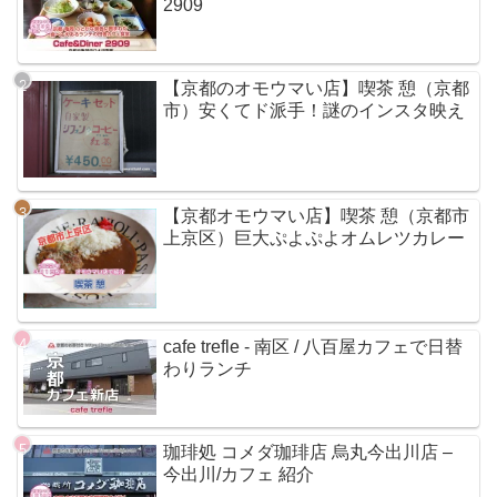
2909
【京都のオモウマい店】喫茶 憩（京都
市）安くてド派手！謎のインスタ映え
【京都オモウマい店】喫茶 憩（京都市
上京区）巨大ぷよぷよオムレツカレー
cafe trefle - 南区 / 八百屋カフェで日替
わりランチ
珈琲処 コメダ珈琲店 烏丸今出川店 –
今出川/カフェ 紹介