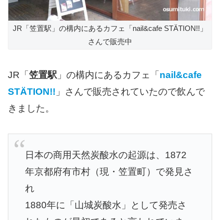
JR「笠置駅」の構内にあるカフェ「nail&cafe STÄTION!!」
さんで販売中
JR「
笠置駅
」の構内にあるカフェ「
nail&cafe
STÄTION!!
」さんで販売されていたので飲んで
きました。
日本の商用天然炭酸水の起源は、1872
年京都府有市村（現・笠置町）で発見さ
れ
1880年に「山城炭酸水」として発売さ