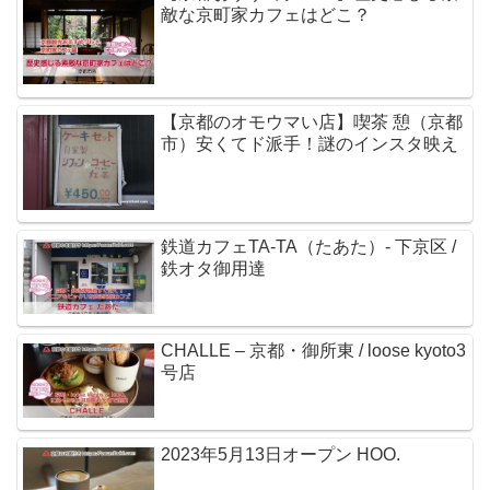
敵な京町家カフェはどこ？
【京都のオモウマい店】喫茶 憩（京都
市）安くてド派手！謎のインスタ映え
鉄道カフェTA-TA（たあた）- 下京区 /
鉄オタ御用達
CHALLE – 京都・御所東 / loose kyoto3
号店
2023年5月13日オープン HOO.