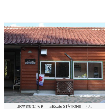
JR笠置駅にある「nail&cafe STÄTION!!」さん