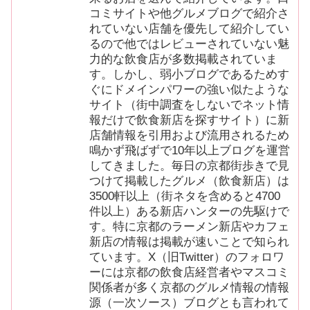
コミサイトや他グルメブログで紹介さ
れていない店舗を優先して紹介してい
るので他ではレビューされていない魅
力的な飲食店が多数掲載されていま
す。しかし、弱小ブログであるためす
ぐにドメインパワーの強い似たような
サイト（街中調査をしないでネット情
報だけで飲食新店を探すサイト）に新
店舗情報を引用および流用されるため
鳴かず飛ばずで10年以上ブログを運営
してきました。毎日の京都街歩きで見
つけて掲載したグルメ（飲食新店）は
3500軒以上（街ネタを含めると4700
件以上）ある新店ハンターの先駆けで
す。特に京都のラーメン新店やカフェ
新店の情報は掲載が速いことで知られ
ています。X（旧Twitter）のフォロワ
ーには京都の飲食店経営者やマスコミ
関係者が多く京都のグルメ情報の情報
源（一次ソース）ブログとも言われて