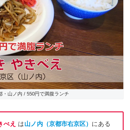
都・山ノ内 / 550円で満腹ランチ
きべえ
は
山ノ内（京都市右京区）
にある