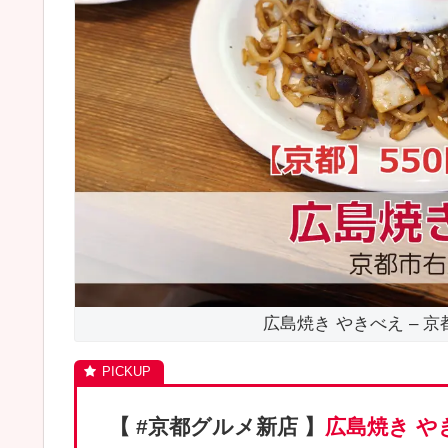
広島焼き やきべえ – 京
【 #京都グルメ新店 】
広島焼き や