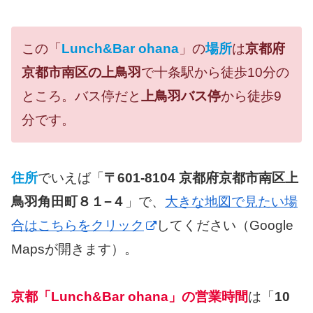
この「
Lunch&Bar ohana
」の
場所
は
京都府
京都市南区の上鳥羽
で十条駅から徒歩10分の
ところ。バス停だと
上鳥羽バス停
から徒歩9
分です。
住所
でいえば「
〒601-8104 京都府京都市南区上
鳥羽角田町８１−４
」で、
大きな地図で見たい場
合はこちらをクリック
してください（Google
Mapsが開きます）。
京都「Lunch&Bar ohana」の営業時間
は「
10