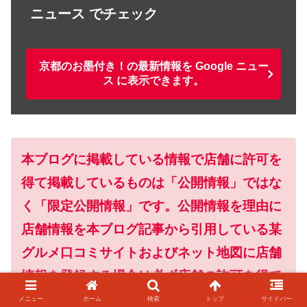
ニュース でチェック
京都のお墨付き！の最新情報を Google ニュー
ス に表示できます。
本ブログに掲載している情報で店舗に許可を
得て掲載しているものは「公開情報」ではな
く「限定公開情報」です。公開情報を理由に
店舗情報を本ブログ記事から引用している某
グルメ口コミサイトおよびネット地図に店舗
情報を登録する場合は必ず店舗の許可を得て
からにしてください。
また、不用意に電話番
メニュー
ホーム
検索
トップ
サイドバー