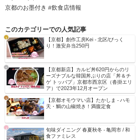
京都のお墨付き #飲食店情報
このカテゴリーでの人気記事
【京都】創作工房Kei - 北区/びっく
り！激安弁当250円
【京都新店】カルビ丼620円からのリ
ーズナブルな韓国丼ぶりの店「丼＆チ
ゲ トッパプ」京都市西京区（沓掛エリ
ア）で2023年12月オープン
【京都オモウマい店】たかしま - ハモ
天・鯛の山椒焼き！満腹定食
旬味ダイニング 春夏秋冬 - 亀岡市 / 和
食ファミレス