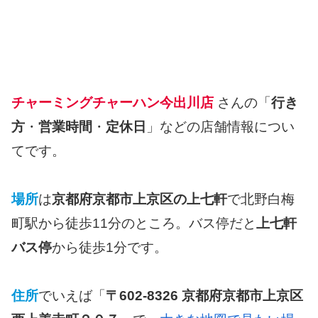
チャーミングチャーハン今出川店
さんの「
行き
方
・
営業時間
・
定休日
」などの店舗情報につい
てです。
場所
は
京都府京都市上京区の上七軒
で北野白梅
町駅から徒歩11分のところ。バス停だと
上七軒
バス停
から徒歩1分です。
住所
でいえば「
〒602-8326 京都府京都市上京区