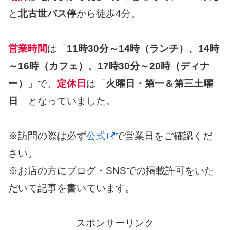
と
北古世バス停
から徒歩4分。
営業時間
は「
11時30分～14時（ランチ）、14時
～16時（カフェ）、17時30分～20時（ディナ
ー）
」で、
定休日
は「
火曜日・第一＆第三土曜
日
」となっていました。
※訪問の際は必ず
公式
で営業日をご確認くだ
さい。
※お店の方にブログ・SNSでの掲載許可をいた
だいて記事を書いています。
スポンサーリンク