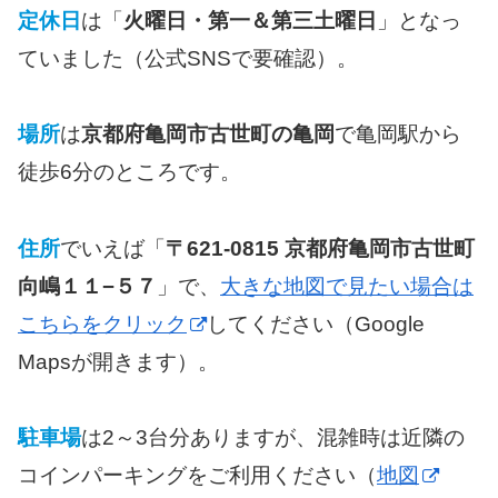
定休日
は「
火曜日・第一＆第三土曜日
」となっ
ていました（公式SNSで要確認）。
場所
は
京都府亀岡市古世町の亀岡
で亀岡駅から
徒歩6分のところです。
住所
でいえば「
〒621-0815 京都府亀岡市古世町
向嶋１１−５７
」で、
大きな地図で見たい場合は
こちらをクリック
してください（Google
Mapsが開きます）。
駐車場
は2～3台分ありますが、混雑時は近隣の
コインパーキングをご利用ください（
地図