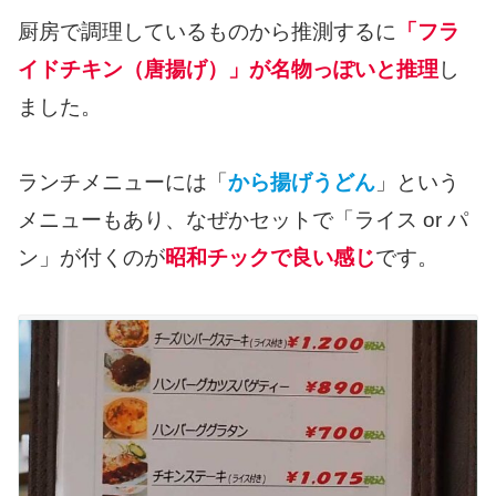
厨房で調理しているものから推測するに
「フラ
イドチキン（唐揚げ）」が名物っぽいと推理
し
ました。
ランチメニューには「
から揚げうどん
」という
メニューもあり、なぜかセットで「ライス or パ
ン」が付くのが
昭和チックで良い感じ
です。