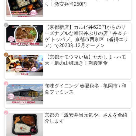
り！激安弁当250円
【京都新店】カルビ丼620円からのリ
ーズナブルな韓国丼ぶりの店「丼＆チ
ゲ トッパプ」京都市西京区（沓掛エリ
ア）で2023年12月オープン
【京都オモウマい店】たかしま - ハモ
天・鯛の山椒焼き！満腹定食
旬味ダイニング 春夏秋冬 - 亀岡市 / 和
食ファミレス
京都の「激安弁当元気や」さんを全紹
介します