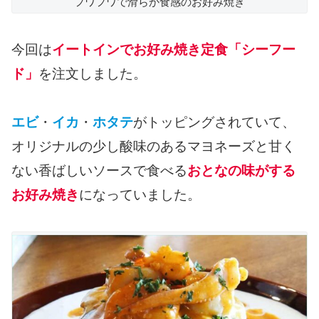
フワフワで滑らか食感のお好み焼き
今回は
イートインでお好み焼き定食「シーフー
ド」
を注文しました。
エビ
・
イカ
・
ホタテ
がトッピングされていて、
オリジナルの少し酸味のあるマヨネーズと甘く
ない香ばしいソースで食べる
おとなの味がする
お好み焼き
になっていました。