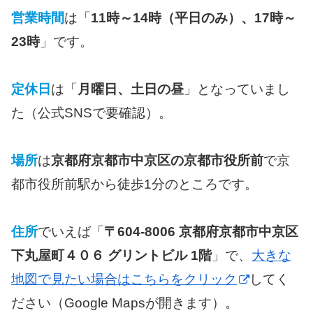
営業時間
は「
11時～14時（平日のみ）、17時～
23時
」です。
定休日
は「
月曜日、土日の昼
」となっていまし
た（公式SNSで要確認）。
場所
は
京都府京都市中京区の京都市役所前
で京
都市役所前駅から徒歩1分のところです。
住所
でいえば「
〒604-8006 京都府京都市中京区
下丸屋町４０６ グリントビル 1階
」で、
大きな
地図で見たい場合はこちらをクリック
してく
ださい（Google Mapsが開きます）。