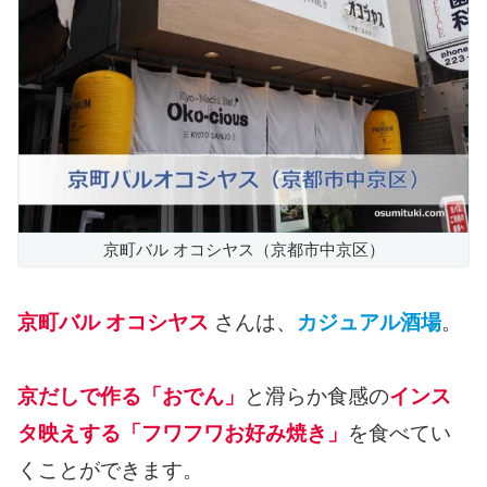
京町バル オコシヤス（京都市中京区）
京町バル オコシヤス
さんは、
カジュアル酒場
。
京だしで作る「おでん」
と滑らか食感の
インス
タ映えする「フワフワお好み焼き」
を食べてい
くことができます。