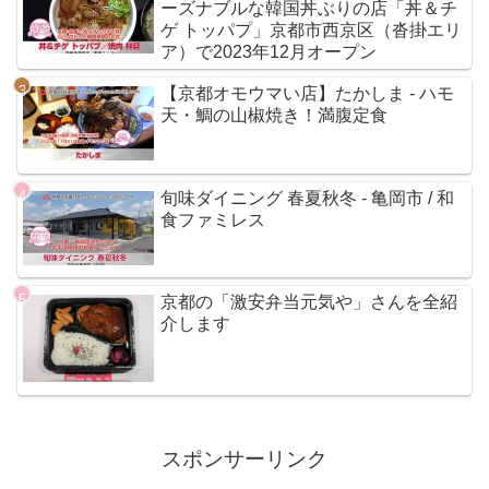
ーズナブルな韓国丼ぶりの店「丼＆チ
ゲ トッパプ」京都市西京区（沓掛エリ
ア）で2023年12月オープン
【京都オモウマい店】たかしま - ハモ
天・鯛の山椒焼き！満腹定食
旬味ダイニング 春夏秋冬 - 亀岡市 / 和
食ファミレス
京都の「激安弁当元気や」さんを全紹
介します
スポンサーリンク