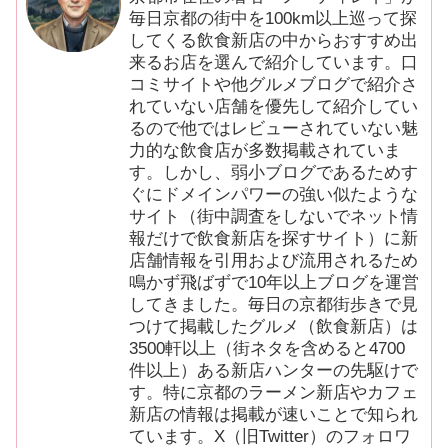
毎日京都の街中を100km以上巡って探
してくる飲食新店の中からおすすめ出
来るお店を選んで紹介しています。口
コミサイトや他グルメブログで紹介さ
れていない店舗を優先して紹介してい
るので他ではレビューされていない魅
力的な飲食店が多数掲載されていま
す。しかし、弱小ブログであるためす
ぐにドメインパワーの強い似たような
サイト（街中調査をしないでネット情
報だけで飲食新店を探すサイト）に新
店舗情報を引用および流用されるため
鳴かず飛ばずで10年以上ブログを運営
してきました。毎日の京都街歩きで見
つけて掲載したグルメ（飲食新店）は
3500軒以上（街ネタを含めると4700
件以上）ある新店ハンターの先駆けで
す。特に京都のラーメン新店やカフェ
新店の情報は掲載が速いことで知られ
ています。X（旧Twitter）のフォロワ