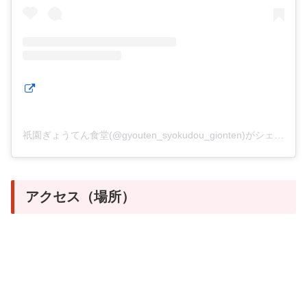
祇園ぎょうてん食堂(@gyouten_syokudou_gionten)がシェアした投稿
アクセス（場所）