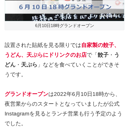
6月10日18時グランドオープン
設置された貼紙を見る限りでは
自家製の餃子、
うどん、天ぷらにドリンクのお店
で「
餃子
・
う
どん
・
天ぷら
」などを食べていくことができそ
うです。
グランドオープン
は2022年6月10日18時から、
夜営業からのスタートとなっていましたが公式
Instagramを見るとランチ営業も行う予定のよう
でした。