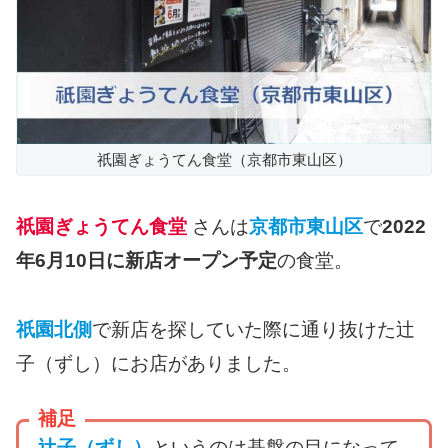
祇園ぎょうてん食堂（京都市東山区）
祇園ぎょうてん食堂
さんは
京都市東山区
で
2022
年6月10日に新店オープン予定
の食堂。
祇園北側
で新店を探していた際に通り抜けた辻
子（ずし）にお店がありました。
補足
辻子（ずし）
というのは碁盤の目になって