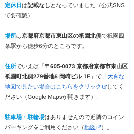
定休日
は
記載なし
となっていました（公式SNS
で要確認）。
場所
は
京都府京都市東山区の祇園北側
で祇園四
条駅から徒歩6分のところです。
住所
でいえば「
〒605-0073 京都府京都市東山区
祇園町北側279番地6 岡崎ビル 1F
」で、
大きな
地図で見たい場合はこちらをクリック
してく
ださい（Google Mapsが開きます）。
駐車場・駐輪場
はありませんので近隣のコイン
パーキングをご利用ください（
地図
）。