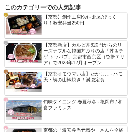
このカテゴリーでの人気記事
【京都】創作工房Kei - 北区/びっく
り！激安弁当250円
【京都新店】カルビ丼620円からのリ
ーズナブルな韓国丼ぶりの店「丼＆チ
ゲ トッパプ」京都市西京区（沓掛エリ
ア）で2023年12月オープン
【京都オモウマい店】たかしま - ハモ
天・鯛の山椒焼き！満腹定食
旬味ダイニング 春夏秋冬 - 亀岡市 / 和
食ファミレス
京都の「激安弁当元気や」さんを全紹