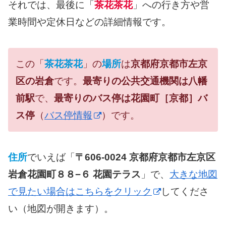
それでは、最後に「
茶花茶花
」への行き方や営
業時間や定休日などの詳細情報です。
この「
茶花茶花
」の
場所
は
京都府京都市左京
区の岩倉
です。
最寄りの公共交通機関は八幡
前駅
で、
最寄りのバス停は花園町［京都］バ
ス停
（
バス停情報
）です。
住所
でいえば「
〒606-0024 京都府京都市左京区
岩倉花園町８８−６ 花園テラス
」で、
大きな地図
で見たい場合はこちらをクリック
してくださ
い（地図が開きます）。