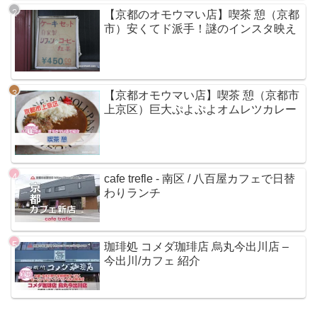
【京都のオモウマい店】喫茶 憩（京都
市）安くてド派手！謎のインスタ映え
【京都オモウマい店】喫茶 憩（京都市
上京区）巨大ぷよぷよオムレツカレー
cafe trefle - 南区 / 八百屋カフェで日替
わりランチ
珈琲処 コメダ珈琲店 烏丸今出川店 –
今出川/カフェ 紹介