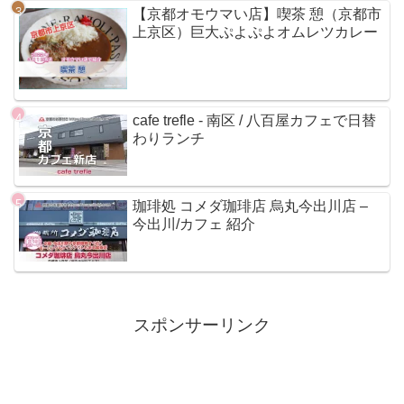
【京都オモウマい店】喫茶 憩（京都市
上京区）巨大ぷよぷよオムレツカレー
cafe trefle - 南区 / 八百屋カフェで日替
わりランチ
珈琲処 コメダ珈琲店 烏丸今出川店 –
今出川/カフェ 紹介
スポンサーリンク