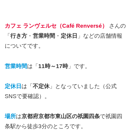
カフェ ランヴェルセ（Café Renversé）
さんの
「
行き方
・
営業時間
・
定休日
」などの店舗情報
についてです。
営業時間
は「
11時～17時
」です。
定休日
は「
不定休
」となっていました（公式
SNSで要確認）。
場所
は
京都府京都市東山区の祇園四条
で祇園四
条駅から徒歩3分のところです。