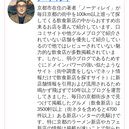
京都市在住の著者「ノーディレイ」が
毎日京都の街中を100km以上巡って探
してくる飲食新店の中からおすすめ出
来るお店を選んで紹介しています。口
コミサイトや他グルメブログで紹介さ
れていない店舗を優先して紹介してい
るので他ではレビューされていない魅
力的な飲食店が多数掲載されていま
す。しかし、弱小ブログであるためす
ぐにドメインパワーの強い似たような
サイト（街中調査をしないでネット情
報だけで飲食新店を探すサイト）に新
店舗情報を引用および流用されるため
鳴かず飛ばずで10年以上ブログを運営
してきました。毎日の京都街歩きで見
つけて掲載したグルメ（飲食新店）は
3500軒以上（街ネタを含めると4700
件以上）ある新店ハンターの先駆けで
す。特に京都のラーメン新店やカフェ
新店の情報は掲載が速いことで知られ