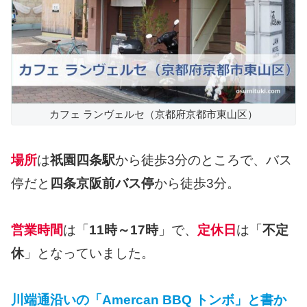
カフェ ランヴェルセ（京都府京都市東山区）
場所
は
祇園四条駅
から徒歩3分のところで、バス
停だと
四条京阪前バス停
から徒歩3分。
営業時間
は「
11時～17時
」で、
定休日
は「
不定
休
」となっていました。
川端通沿いの「Amercan BBQ トンボ」と書か