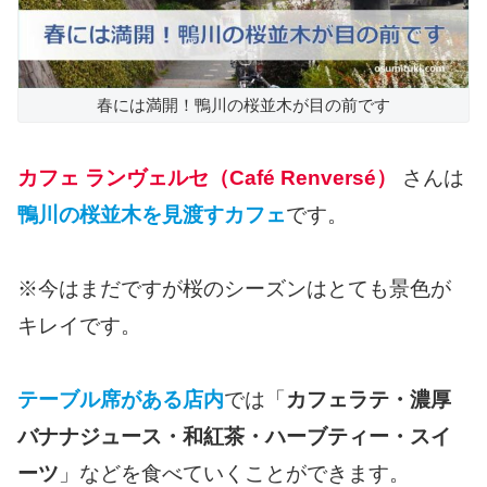
春には満開！鴨川の桜並木が目の前です
カフェ ランヴェルセ（Café Renversé）
さんは
鴨川の桜並木を見渡すカフェ
です。
※今はまだですが桜のシーズンはとても景色が
キレイです。
テーブル席がある店内
では「
カフェラテ・濃厚
バナナジュース・和紅茶・ハーブティー・スイ
ーツ
」などを食べていくことができます。