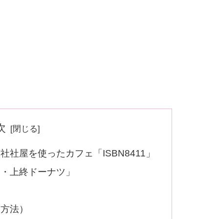
次
社屋を使ったカフェ「ISBN8411」
ー・上終ドーナツ」
ス方法）