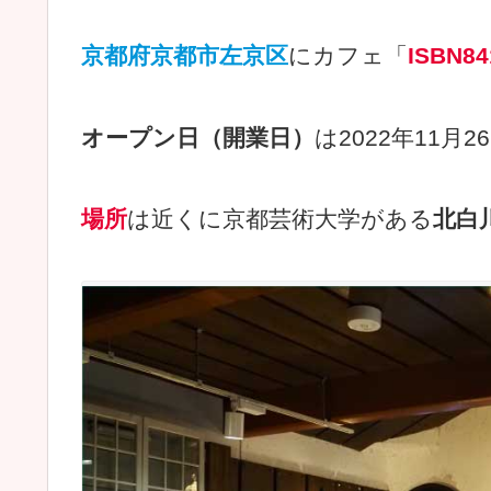
京都府京都市左京区
にカフェ「
ISBN84
オープン日（開業日）
は2022年11月2
場所
は近くに京都芸術大学がある
北白