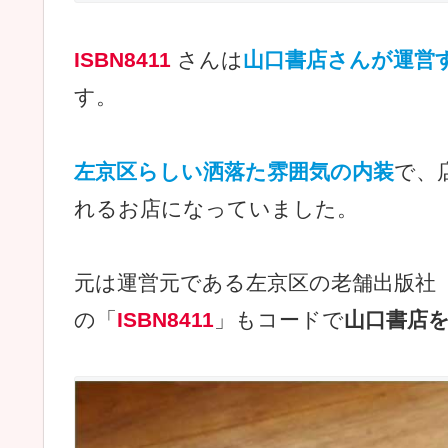
ISBN8411
さんは
山口書店さんが運営
す。
左京区らしい洒落た雰囲気の内装
で、
れるお店になっていました。
元は運営元である左京区の老舗出版社
の「
ISBN8411
」もコードで
山口書店