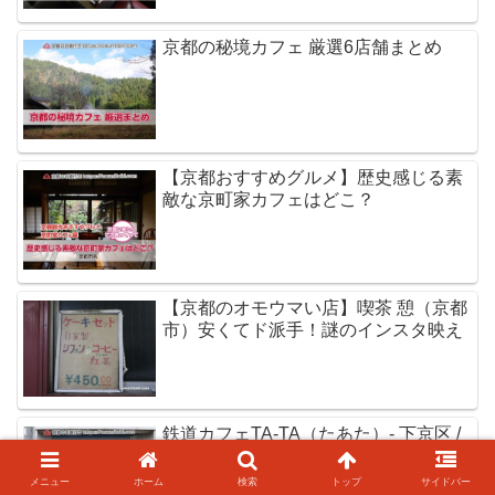
京都の秘境カフェ 厳選6店舗まとめ
【京都おすすめグルメ】歴史感じる素
敵な京町家カフェはどこ？
【京都のオモウマい店】喫茶 憩（京都
市）安くてド派手！謎のインスタ映え
鉄道カフェTA-TA（たあた）- 下京区 /
鉄オタ御用達
メニュー
ホーム
検索
トップ
サイドバー