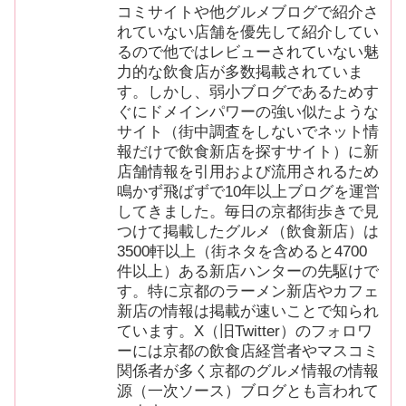
コミサイトや他グルメブログで紹介さ
れていない店舗を優先して紹介してい
るので他ではレビューされていない魅
力的な飲食店が多数掲載されていま
す。しかし、弱小ブログであるためす
ぐにドメインパワーの強い似たような
サイト（街中調査をしないでネット情
報だけで飲食新店を探すサイト）に新
店舗情報を引用および流用されるため
鳴かず飛ばずで10年以上ブログを運営
してきました。毎日の京都街歩きで見
つけて掲載したグルメ（飲食新店）は
3500軒以上（街ネタを含めると4700
件以上）ある新店ハンターの先駆けで
す。特に京都のラーメン新店やカフェ
新店の情報は掲載が速いことで知られ
ています。X（旧Twitter）のフォロワ
ーには京都の飲食店経営者やマスコミ
関係者が多く京都のグルメ情報の情報
源（一次ソース）ブログとも言われて