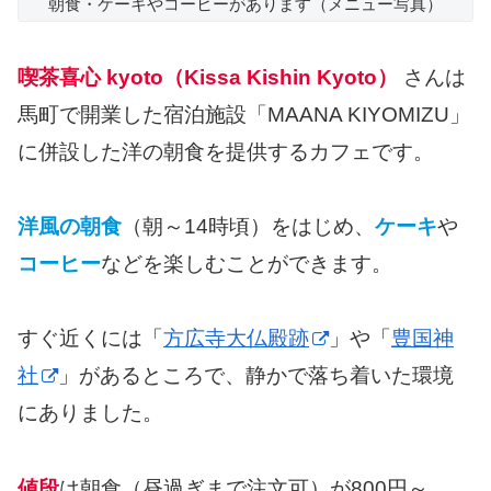
朝食・ケーキやコーヒーがあります（メニュー写真）
喫茶喜心 kyoto（Kissa Kishin Kyoto）
さんは
馬町で開業した宿泊施設「MAANA KIYOMIZU」
に併設した洋の朝食を提供するカフェです。
洋風の朝食
（朝～14時頃）をはじめ、
ケーキ
や
コーヒー
などを楽しむことができます。
すぐ近くには「
方広寺大仏殿跡
」や「
豊国神
社
」があるところで、静かで落ち着いた環境
にありました。
値段
は朝食（昼過ぎまで注文可）が800円～