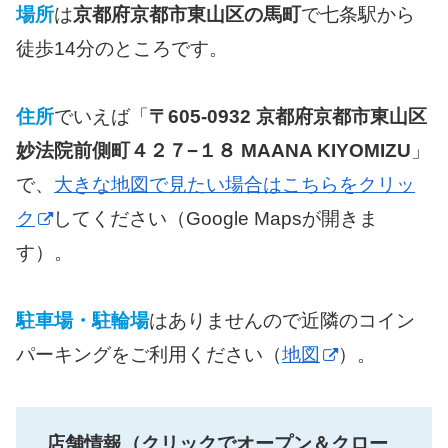
場所
は
京都府京都市東山区の馬町
で七条駅から
徒歩14分のところです。
住所
でいえば「
〒605-0932 京都府京都市東山区
妙法院前側町４２７−１８ MAANA KIYOMIZU
」
で、
大きな地図で見たい場合はこちらをクリッ
ク
してください（Google Mapsが開きま
す）。
駐車場・駐輪場
はありませんので近隣のコイン
パーキングをご利用ください（
地図
）。
店舗情報（クリックでオープン＆クロー