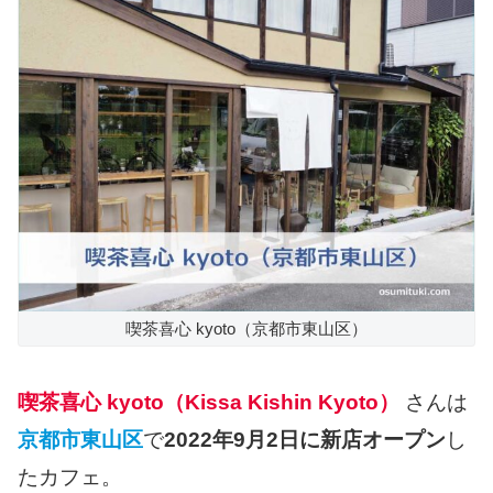
喫茶喜心 kyoto（京都市東山区）
喫茶喜心 kyoto（Kissa Kishin Kyoto）
さんは
京都市東山区
で
2022年9月2日に新店オープン
し
たカフェ。