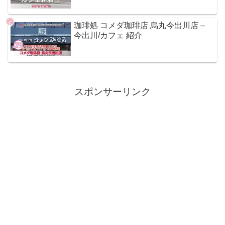
珈琲処 コメダ珈琲店 烏丸今出川店 –
今出川/カフェ 紹介
スポンサーリンク