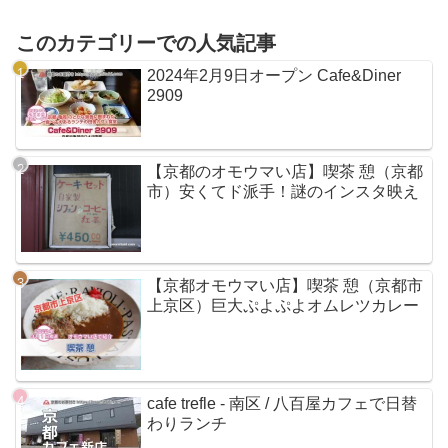
このカテゴリーでの人気記事
2024年2月9日オープン Cafe&Diner
2909
【京都のオモウマい店】喫茶 憩（京都
市）安くてド派手！謎のインスタ映え
【京都オモウマい店】喫茶 憩（京都市
上京区）巨大ぷよぷよオムレツカレー
cafe trefle - 南区 / 八百屋カフェで日替
わりランチ