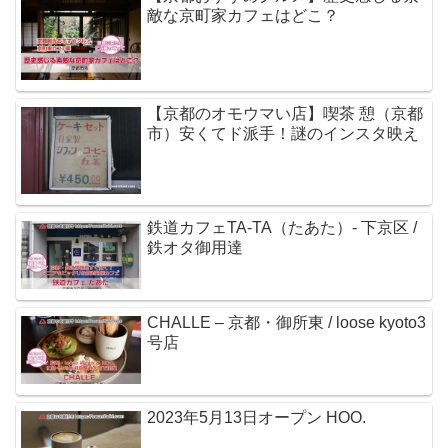
敵な京町家カフェはどこ？
【京都のオモウマい店】喫茶 憩（京都
市）安くてド派手！謎のインスタ映え
鉄道カフェTA-TA（たあた）- 下京区 /
鉄オタ御用達
CHALLE – 京都・御所東 / loose kyoto3
号店
2023年5月13日オープン HOO.