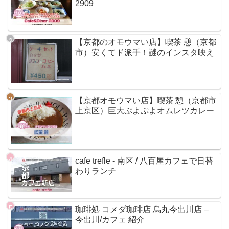
2909
【京都のオモウマい店】喫茶 憩（京都
市）安くてド派手！謎のインスタ映え
【京都オモウマい店】喫茶 憩（京都市
上京区）巨大ぷよぷよオムレツカレー
cafe trefle - 南区 / 八百屋カフェで日替
わりランチ
珈琲処 コメダ珈琲店 烏丸今出川店 –
今出川/カフェ 紹介