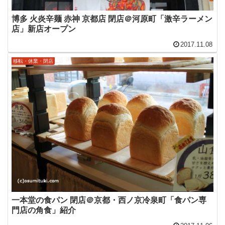
博多 火炎辛麺 赤神 京都店 閉店＠河原町「激辛ラーメン
店」新店オープン
2017.11.08
移転・休業・閉店
一本堂の食パン 閉店＠京都・西ノ京冷泉町「食パン専
門店の角食」紹介