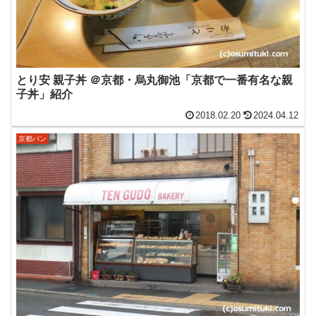
とり安 親子丼 ＠京都・烏丸御池「京都で一番有名な親
子丼」紹介
2018.02.20
2024.04.12
京都パン