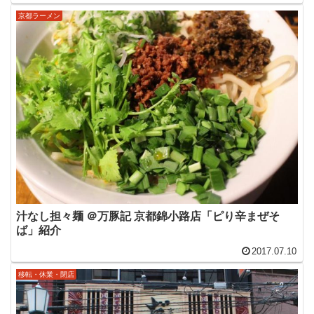
京都ラーメン
汁なし担々麺 ＠万豚記 京都錦小路店「ピり辛まぜそ
ば」紹介
2017.07.10
移転・休業・閉店